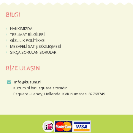
BİLGİ
HAKKIMIZDA
TESLiMAT BİLGİLERİ
GİZLİLİK POLİTİKASI
MESAFELİ SATIŞ SÖZLEŞMESİ
SIKÇA SORULAN SORULAR
BİZE ULAŞIN
info@kuzum.nl
Kuzum.nl bir Esquare sitesidir.
Esquare - Lahey, Hollanda. KVK numarası 82768749