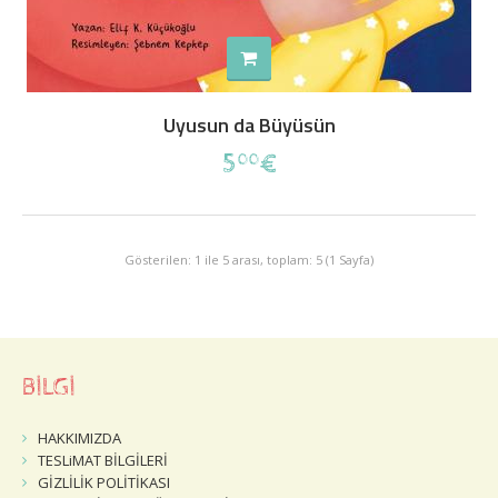
Uyusun da Büyüsün
5
€
00
Gösterilen: 1 ile 5 arası, toplam: 5 (1 Sayfa)
BİLGİ
HAKKIMIZDA
TESLiMAT BİLGİLERİ
GİZLİLİK POLİTİKASI