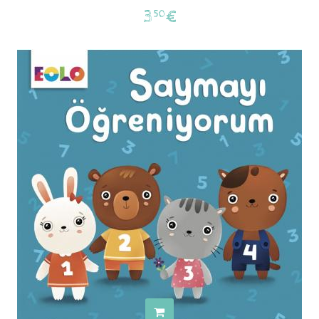
3
€
50