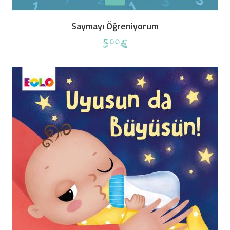
Saymayı Öğreniyorum
5
€
00