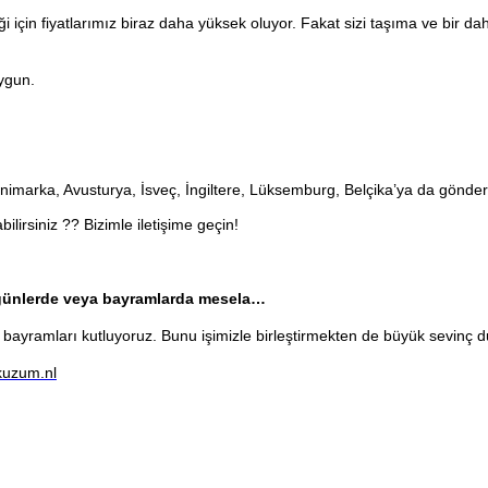
i için fiyatlarımız biraz daha yüksek oluyor. Fakat sizi taşıma ve bir 
uygun.
nimarka, Avusturya, İsveç, İngiltere, Lüksemburg, Belçika’ya da gönder
bilirsiniz
??
Bizimle iletişime geçin!
el günlerde veya bayramlarda mesela…
 bayramları kutluyoruz. Bunu işimizle birleştirmekten de büyük sevinç duya
kuzum.nl