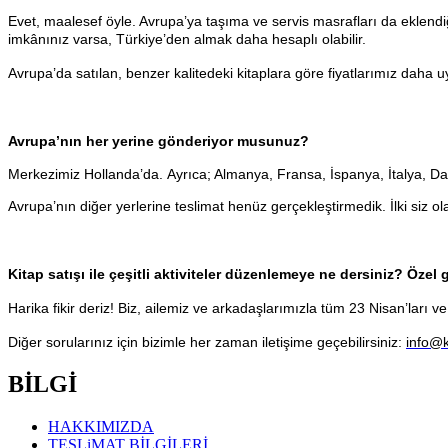
Evet, maalesef öyle. Avrupa’ya taşıma ve servis masrafları da eklendiğ
imkânınız varsa, Türkiye’den almak daha hesaplı olabilir.
Avrupa’da satılan, benzer kalitedeki kitaplara göre fiyatlarımız daha 
Avrupa’nın her yerine gönderiyor musunuz?
Merkezimiz Hollanda’da.
Ayrıca; Almanya, Fransa, İspanya, İtalya, Da
Avrupa’nın diğer yerlerine teslimat henüz gerçekleştirmedik. İlki siz ola
Kitap satışı ile çeşitli aktiviteler düzenlemeye ne dersiniz? Öz
Harika fikir deriz! Biz, ailemiz ve arkadaşlarımızla tüm 23 Nisan’ları ve
Diğer sorularınız için bizimle her zaman iletişime geçebilirsiniz:
info@
BİLGİ
HAKKIMIZDA
TESLiMAT BİLGİLERİ