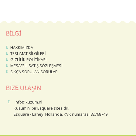
BİLGİ
HAKKIMIZDA
TESLiMAT BİLGİLERİ
GİZLİLİK POLİTİKASI
MESAFELİ SATIŞ SÖZLEŞMESİ
SIKÇA SORULAN SORULAR
BİZE ULAŞIN
info@kuzum.nl
Kuzum.nl bir Esquare sitesidir.
Esquare - Lahey, Hollanda. KVK numarası 82768749